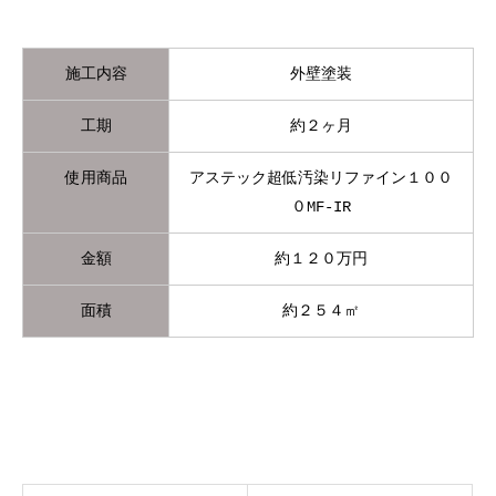
施工内容
外壁塗装
工期
約２ヶ月
使用商品
アステック超低汚染リファイン１００
０MF-IR
金額
約１２０万円
面積
約２５４㎡