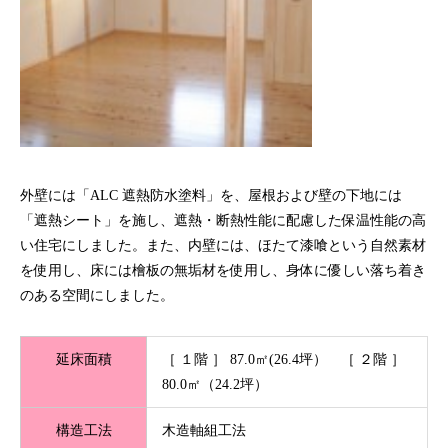
外壁には「ALC 遮熱防水塗料」を、屋根および壁の下地には
「遮熱シート」を施し、遮熱・断熱性能に配慮した保温性能の高
い住宅にしました。また、内壁には、ほたて漆喰という自然素材
を使用し、床には檜板の無垢材を使用し、身体に優しい落ち着き
のある空間にしました。
延床面積
［ １階 ］ 87.0㎡(26.4坪） ［ ２階 ］
80.0㎡（24.2坪）
構造工法
木造軸組工法